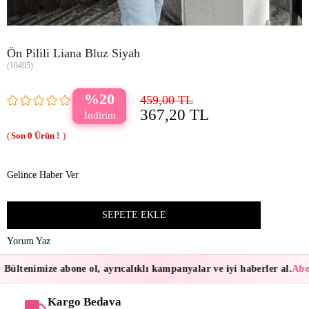
Ön Pilili Liana Bluz Siyah
(10495)
20
459,00 TL
367,20 TL
0
Gelince Haber Ver
Yorum Yaz
Bültenimize abone ol, ayrıcalıklı kampanyalar ve iyi haberler al.
Abon
Kargo Bedava