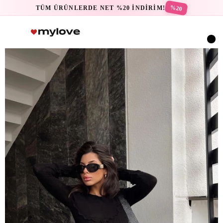
%20
TÜM ÜRÜNLERDE NET %20 İNDİRİM!