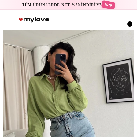
%20
TÜM ÜRÜNLERDE NET %20 İNDİRİM!