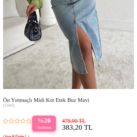
Ön Yırtmaçlı Midi Kot Etek Buz Mavi
(15465)
20
479,00 TL
383,20 TL
0