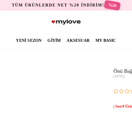
%20
TÜM ÜRÜNLERDE NET %20 İNDİRİM!
YENİ SEZON
GİYİM
AKSESUAR
MY BASIC
Önü Bağc
(10791)
0