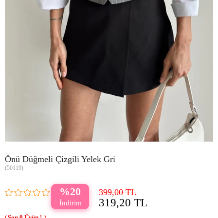
Önü Düğmeli Çizgili Yelek Gri
(50119)
20
399,00 TL
319,20 TL
0