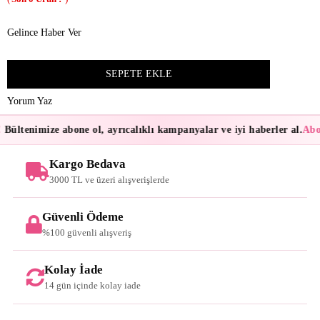
Gelince Haber Ver
Yorum Yaz
Bültenimize abone ol, ayrıcalıklı kampanyalar ve iyi haberler al.
Abon
Kargo Bedava
3000 TL ve üzeri alışverişlerde
Güvenli Ödeme
%100 güvenli alışveriş
Kolay İade
14 gün içinde kolay iade