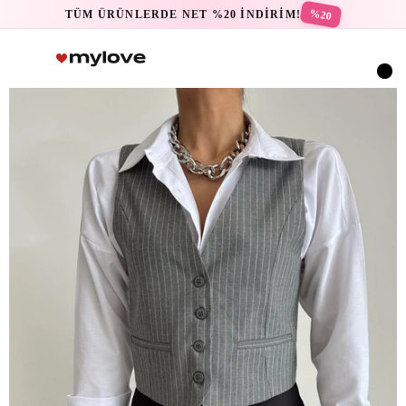
%20
TÜM ÜRÜNLERDE NET %20 İNDİRİM!