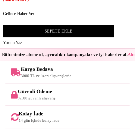
Gelince Haber Ver
Yorum Yaz
Bültenimize abone ol, ayrıcalıklı kampanyalar ve iyi haberler al.
Abon
Kargo Bedava
3000 TL ve üzeri alışverişlerde
Güvenli Ödeme
%100 güvenli alışveriş
Kolay İade
14 gün içinde kolay iade