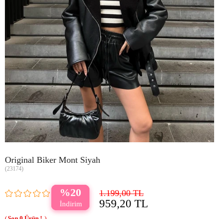
Original Biker Mont Siyah
(23174)
20
1.199,00 TL
959,20 TL
0