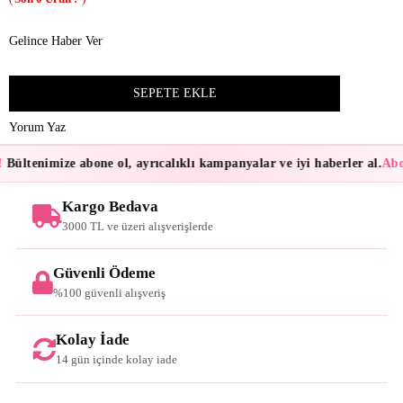
Gelince Haber Ver
Yorum Yaz
Bültenimize abone ol, ayrıcalıklı kampanyalar ve iyi haberler al.
Abon
Kargo Bedava
3000 TL ve üzeri alışverişlerde
Güvenli Ödeme
%100 güvenli alışveriş
Kolay İade
14 gün içinde kolay iade