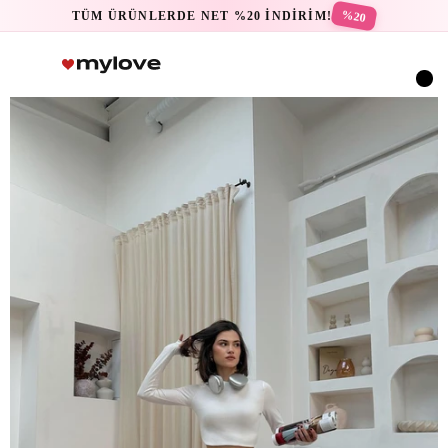
%20
TÜM ÜRÜNLERDE NET %20 İNDİRİM!