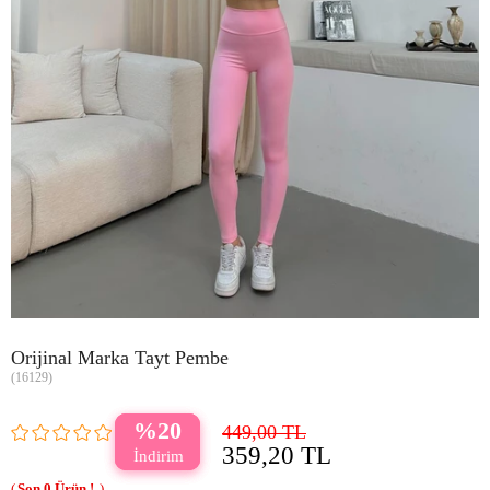
Orijinal Marka Tayt Pembe
(16129)
20
449,00 TL
359,20 TL
0