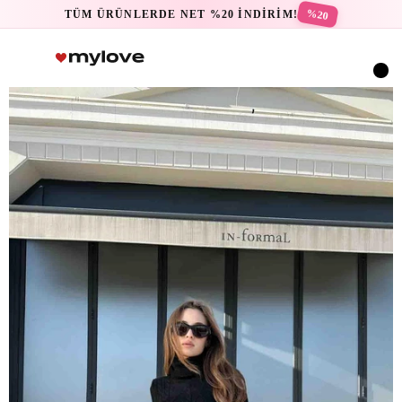
%20
TÜM ÜRÜNLERDE NET %20 İNDİRİM!