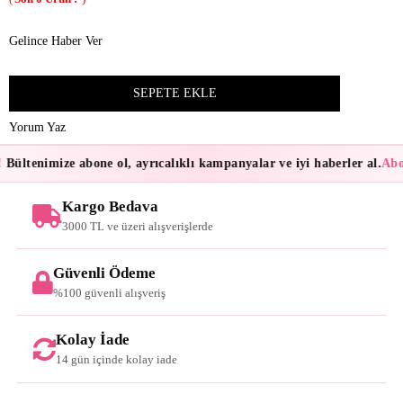
Gelince Haber Ver
Yorum Yaz
Bültenimize abone ol, ayrıcalıklı kampanyalar ve iyi haberler al.
Abon
Kargo Bedava
3000 TL ve üzeri alışverişlerde
Güvenli Ödeme
%100 güvenli alışveriş
Kolay İade
14 gün içinde kolay iade