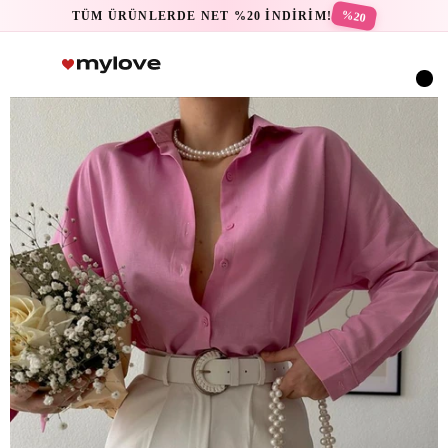
%20
TÜM ÜRÜNLERDE NET %20 İNDİRİM!