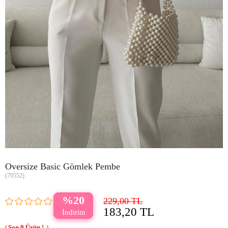
Oversize Basic Gömlek Pembe
(70552)
20
229,00 TL
183,20 TL
0