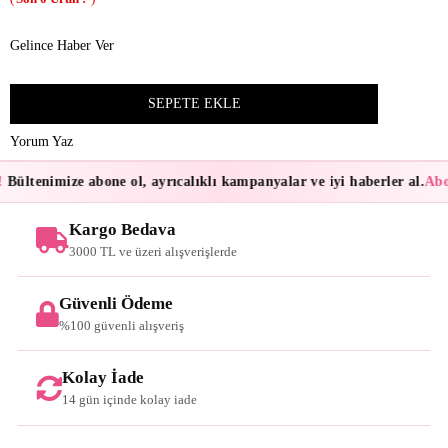
Gelince Haber Ver
Yorum Yaz
Bültenimize abone ol, ayrıcalıklı kampanyalar ve iyi haberler al.
Abon
Kargo Bedava
3000 TL ve üzeri alışverişlerde
Güvenli Ödeme
%100 güvenli alışveriş
Kolay İade
14 gün içinde kolay iade