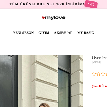
%20
TÜM ÜRÜNLERDE NET %20 İNDİRİM!
YENİ SEZON
GİYİM
AKSESUAR
MY BASIC
Oversiz
(70651)
0