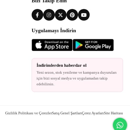
Bizi Takip Edin
Uygulamayı İndirin
İndirimlerden haberdar ol
Yeni sezon, stok yenileme ve kampanya duyuruları
için bizi sosyal medya ve uygulamadan takip
edebilirsin.
Gizlilik Politikası ve Çerezler
Satış Genel Şartları
Çerez Ayarları
Site Haritası