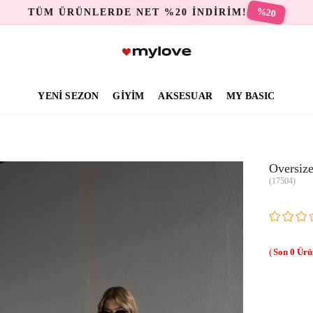
%20
TÜM ÜRÜNLERDE NET %20 İNDİRİM!
YENİ SEZON
GİYİM
AKSESUAR
MY BASIC
Oversize
(17504)
0