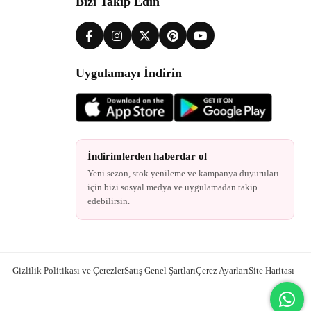
Bizi Takip Edin
Uygulamayı İndirin
İndirimlerden haberdar ol
Yeni sezon, stok yenileme ve kampanya duyuruları
için bizi sosyal medya ve uygulamadan takip
edebilirsin.
Gizlilik Politikası ve Çerezler
Satış Genel Şartları
Çerez Ayarları
Site Haritası