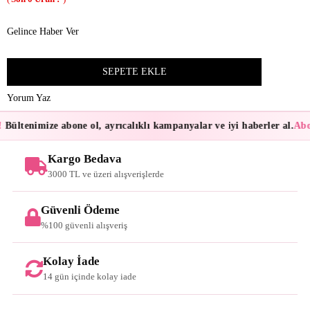
Gelince Haber Ver
Yorum Yaz
Bültenimize abone ol, ayrıcalıklı kampanyalar ve iyi haberler al.
Abon
Kargo Bedava
3000 TL ve üzeri alışverişlerde
Güvenli Ödeme
%100 güvenli alışveriş
Kolay İade
14 gün içinde kolay iade