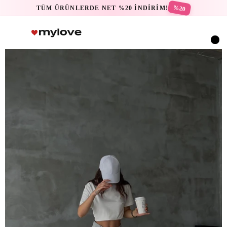
%20
TÜM ÜRÜNLERDE NET %20 İNDİRİM!