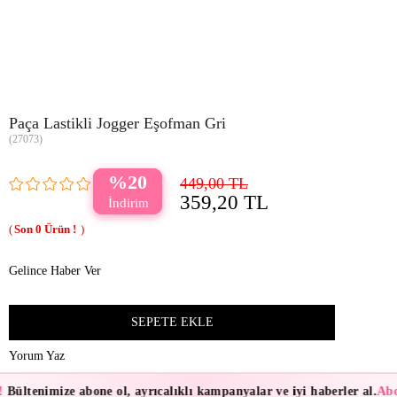
Paça Lastikli Jogger Eşofman Gri
(27073)
20
449,00 TL
359,20 TL
0
Gelince Haber Ver
Yorum Yaz
!
Bültenimize abone ol, ayrıcalıklı kampanyalar ve iyi haberler al.
Abo