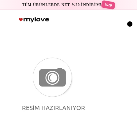
%20
TÜM ÜRÜNLERDE NET %20 İNDİRİM!