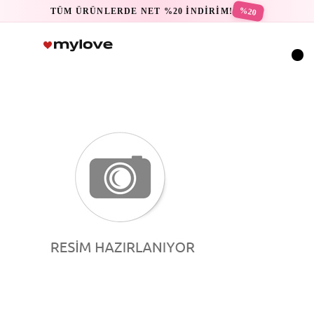
%20
TÜM ÜRÜNLERDE NET %20 İNDİRİM!