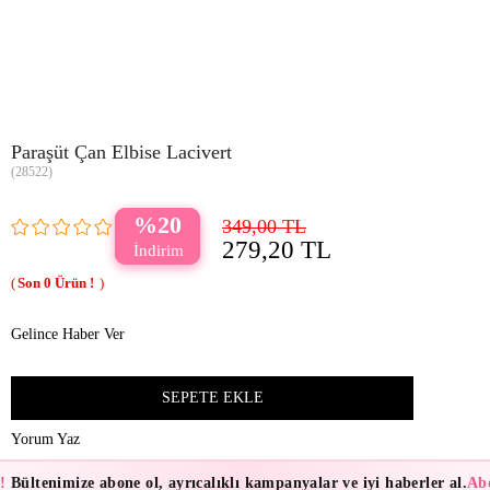
Paraşüt Çan Elbise Lacivert
(28522)
20
349,00 TL
279,20 TL
0
Gelince Haber Ver
Yorum Yaz
!
Bültenimize abone ol, ayrıcalıklı kampanyalar ve iyi haberler al.
Abo