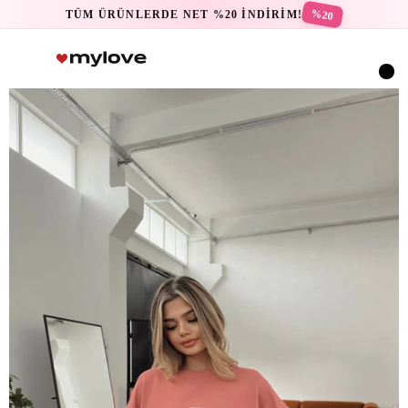
%20
TÜM ÜRÜNLERDE NET %20 İNDİRİM!