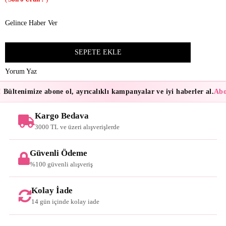
Gelince Haber Ver
Yorum Yaz
Bültenimize abone ol, ayrıcalıklı kampanyalar ve iyi haberler al.
Abon
Kargo Bedava
3000 TL ve üzeri alışverişlerde
Güvenli Ödeme
%100 güvenli alışveriş
Kolay İade
14 gün içinde kolay iade