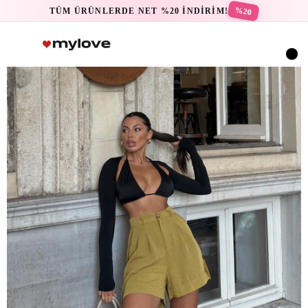
%20
TÜM ÜRÜNLERDE NET %20 İNDİRİM!