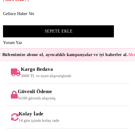
Gelince Haber Ver
Yorum Yaz
Bültenimize abone ol, ayrıcalıklı kampanyalar ve iyi haberler al.
Abon
Kargo Bedava
3000 TL ve üzeri alışverişlerde
Güvenli Ödeme
%100 güvenli alışveriş
Kolay İade
14 gün içinde kolay iade