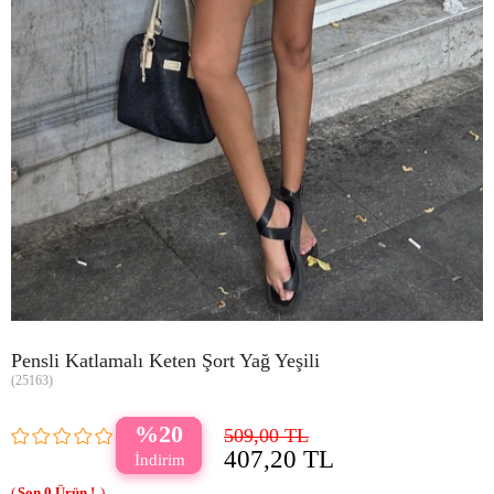
Pensli Katlamalı Keten Şort Yağ Yeşili
(25163)
20
509,00 TL
407,20 TL
0