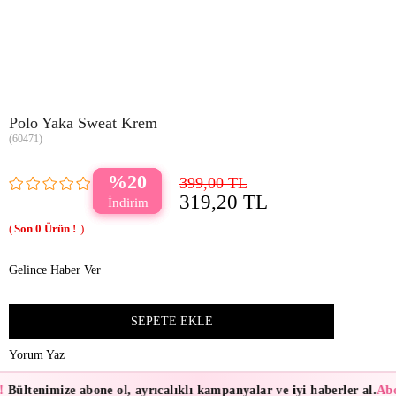
Polo Yaka Sweat Krem
(60471)
20
399,00 TL
319,20 TL
0
Gelince Haber Ver
Yorum Yaz
!
Bültenimize abone ol, ayrıcalıklı kampanyalar ve iyi haberler al.
Abo