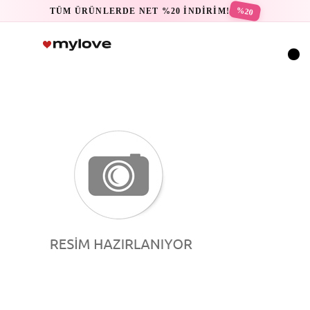
%20
TÜM ÜRÜNLERDE NET %20 İNDİRİM!