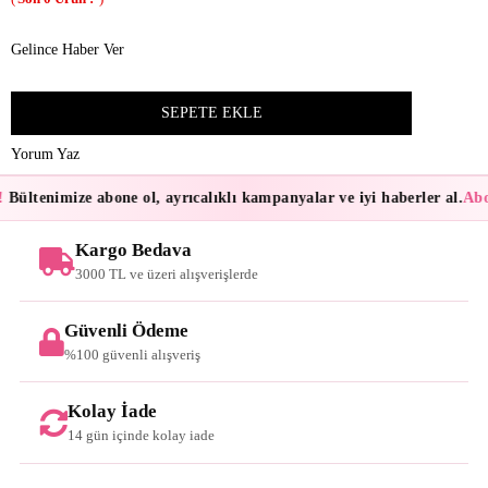
Gelince Haber Ver
Yorum Yaz
Bültenimize abone ol, ayrıcalıklı kampanyalar ve iyi haberler al.
Abon
Kargo Bedava
3000 TL ve üzeri alışverişlerde
Güvenli Ödeme
%100 güvenli alışveriş
Kolay İade
14 gün içinde kolay iade