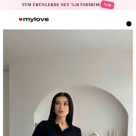
%20
TÜM ÜRÜNLERDE NET %20 İNDİRİM!