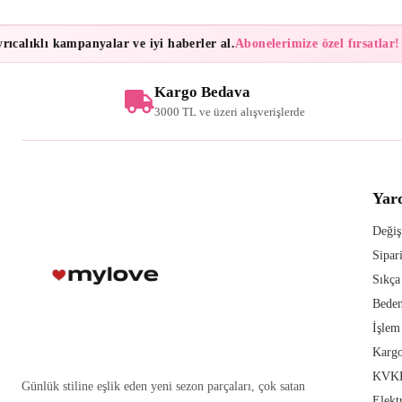
calıklı kampanyalar ve iyi haberler al.
Abonelerimize özel fırsatlar!
Bü
Kargo Bedava
3000 TL ve üzeri alışverişlerde
Yar
Değiş
Sipar
Sıkça
Beden
İşlem
Kargo
KVKK
Günlük stiline eşlik eden yeni sezon parçaları, çok satan
Elekt