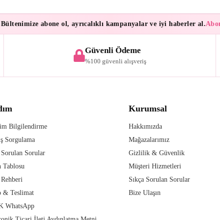
ltenimize abone ol, ayrıcalıklı kampanyalar ve iyi haberler al.
Abonel
Güvenli Ödeme
%100 güvenli alışveriş
dım
Kurumsal
im Bilgilendirme
Hakkımızda
iş Sorgulama
Mağazalarımız
 Sorulan Sorular
Gizlilik & Güvenlik
 Tablosu
Müşteri Hizmetleri
 Rehberi
Sıkça Sorulan Sorular
 & Teslimat
Bize Ulaşın
 WhatsApp
ronik Ticari İleti Aydınlatma Metni