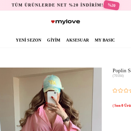
%20
TÜM ÜRÜNLERDE NET %20 İNDİRİM!
YENİ SEZON
GİYİM
AKSESUAR
MY BASIC
Poplin 
(70184)
0