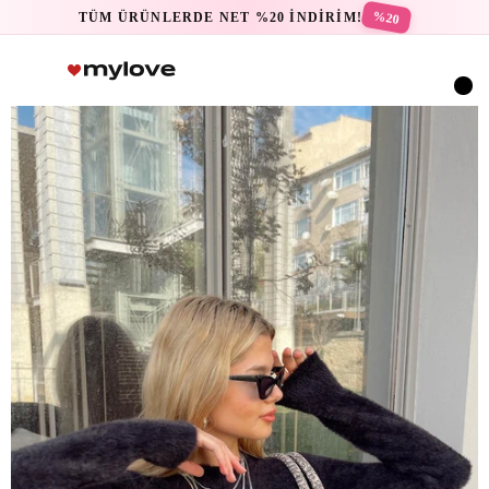
%20
TÜM ÜRÜNLERDE NET %20 İNDİRİM!