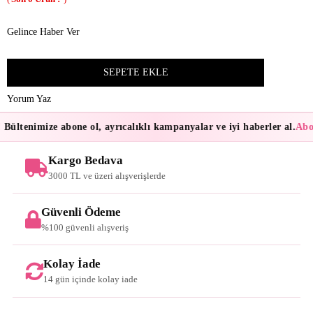
Gelince Haber Ver
Yorum Yaz
Bültenimize abone ol, ayrıcalıklı kampanyalar ve iyi haberler al.
Abon
Kargo Bedava
3000 TL ve üzeri alışverişlerde
Güvenli Ödeme
%100 güvenli alışveriş
Kolay İade
14 gün içinde kolay iade