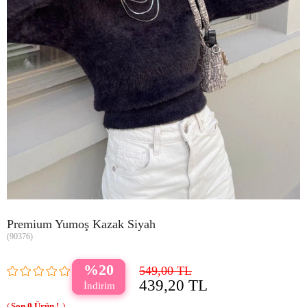
Premium Yumoş Kazak Siyah
(90376)
20
549,00 TL
439,20 TL
0