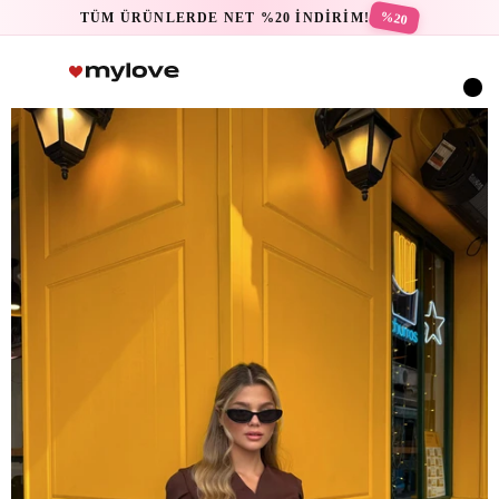
%20
TÜM ÜRÜNLERDE NET %20 İNDİRİM!