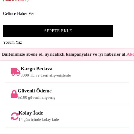
Gelince Haber Ver
Yorum Yaz
Bültenimize abone ol, ayrıcalıklı kampanyalar ve iyi haberler al.
Abon
Kargo Bedava
3000 TL ve üzeri alışverişlerde
Güvenli Ödeme
%100 güvenli alışveriş
Kolay İade
14 gün içinde kolay iade