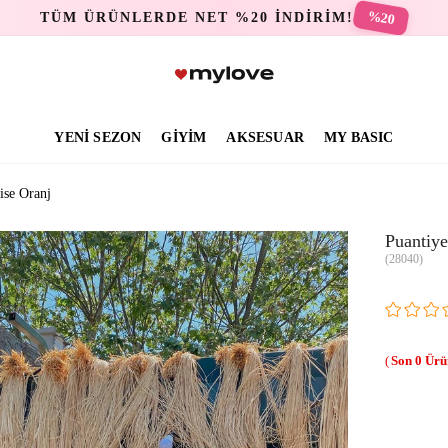
%20
TÜM ÜRÜNLERDE NET %20 İNDİRİM!
YENİ SEZON
GİYİM
AKSESUAR
MY BASIC
ise Oranj
Puantiye
(28040)
0