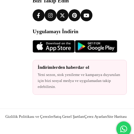
Bizi Takip Edin
Uygulamayı İndirin
İndirimlerden haberdar ol
Yeni sezon, stok yenileme ve kampanya duyuruları
için bizi sosyal medya ve uygulamadan takip
edebilirsin.
Gizlilik Politikası ve Çerezler
Satış Genel Şartları
Çerez Ayarları
Site Haritası