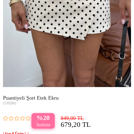
Puantiyeli Şort Etek Ekru
(150280)
20
849,00 TL
679,20 TL
0