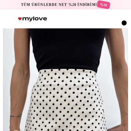
%20
TÜM ÜRÜNLERDE NET %20 İNDİRİM!