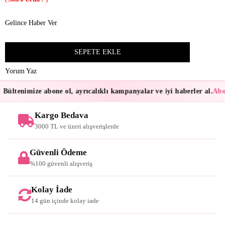
Gelince Haber Ver
Yorum Yaz
Bültenimize abone ol, ayrıcalıklı kampanyalar ve iyi haberler al.
Abon
Kargo Bedava
3000 TL ve üzeri alışverişlerde
Güvenli Ödeme
%100 güvenli alışveriş
Kolay İade
14 gün içinde kolay iade