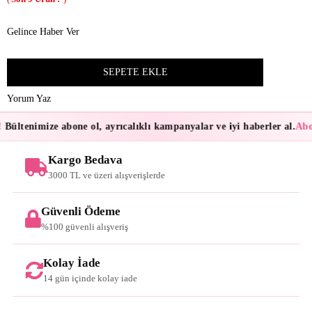
Gelince Haber Ver
Yorum Yaz
Bültenimize abone ol, ayrıcalıklı kampanyalar ve iyi haberler al.
Abon
Kargo Bedava
3000 TL ve üzeri alışverişlerde
Güvenli Ödeme
%100 güvenli alışveriş
Kolay İade
14 gün içinde kolay iade