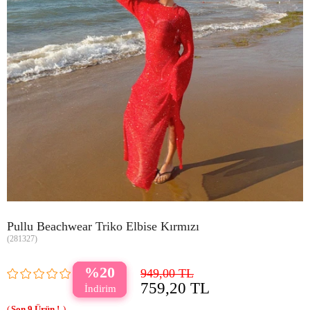
Pullu Beachwear Triko Elbise Kırmızı
(281327)
20
949,00 TL
759,20 TL
9