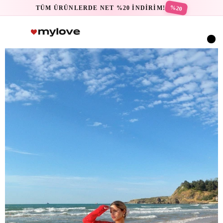
%20
TÜM ÜRÜNLERDE NET %20 İNDİRİM!