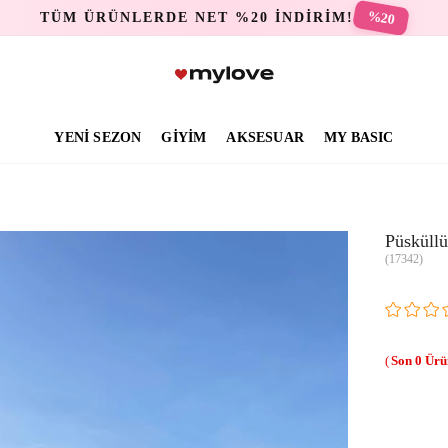
%20
TÜM ÜRÜNLERDE NET %20 İNDİRİM!
YENİ SEZON
GİYİM
AKSESUAR
MY BASIC
Püsküll
(17342)
0