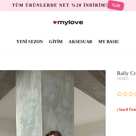
%20
TÜM ÜRÜNLERDE NET %20 İNDİRİM!
YENİ SEZON
GİYİM
AKSESUAR
MY BASIC
Rally Cr
(30382)
0