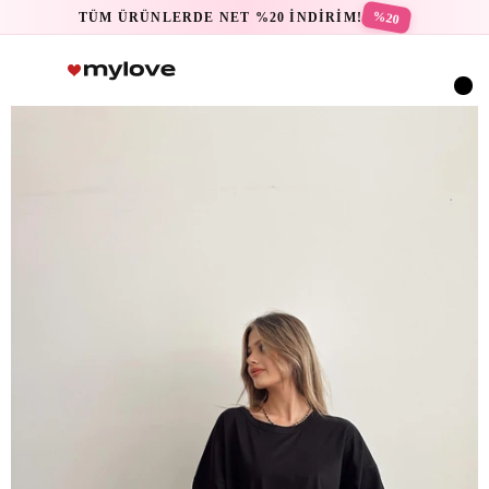
%20
TÜM ÜRÜNLERDE NET %20 İNDİRİM!