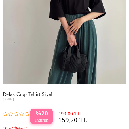
Relax Crop Tshirt Siyah
(30404)
20
199,00 TL
159,20 TL
0