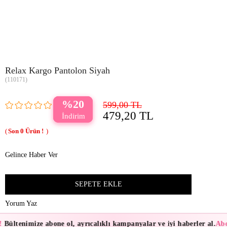
Relax Kargo Pantolon Siyah
(110171)
20
599,00 TL
479,20 TL
0
Gelince Haber Ver
Yorum Yaz
!
Bültenimize abone ol, ayrıcalıklı kampanyalar ve iyi haberler al.
Abo