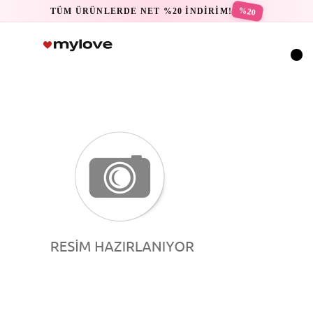
%20
TÜM ÜRÜNLERDE NET %20 İNDİRİM!