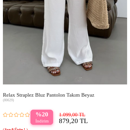
Relax Straplez Bluz Pantolon Takım Beyaz
(80629)
20
1.099,00 TL
879,20 TL
0