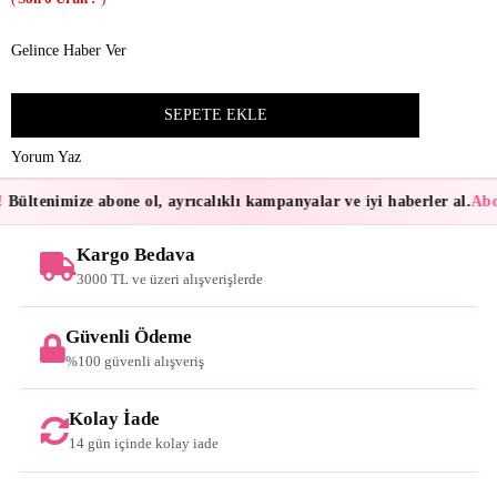
Gelince Haber Ver
Yorum Yaz
Bültenimize abone ol, ayrıcalıklı kampanyalar ve iyi haberler al.
Abon
Kargo Bedava
3000 TL ve üzeri alışverişlerde
Güvenli Ödeme
%100 güvenli alışveriş
Kolay İade
14 gün içinde kolay iade