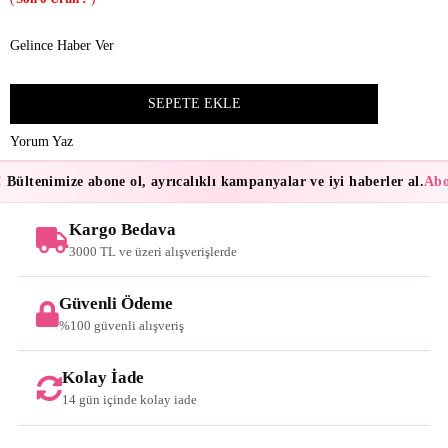
Gelince Haber Ver
Yorum Yaz
Bültenimize abone ol, ayrıcalıklı kampanyalar ve iyi haberler al.
Abon
Kargo Bedava
3000 TL ve üzeri alışverişlerde
Güvenli Ödeme
%100 güvenli alışveriş
Kolay İade
14 gün içinde kolay iade