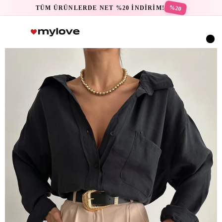
%20
TÜM ÜRÜNLERDE NET %20 İNDİRİM!