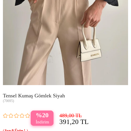
Tensel Kumaş Gömlek Siyah
(70695)
20
489,00 TL
391,20 TL
0