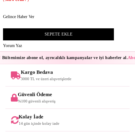
Gelince Haber Ver
Yorum Yaz
Bültenimize abone ol, ayrıcalıklı kampanyalar ve iyi haberler al.
Abon
Kargo Bedava
3000 TL ve üzeri alışverişlerde
Güvenli Ödeme
%100 güvenli alışveriş
Kolay İade
14 gün içinde kolay iade