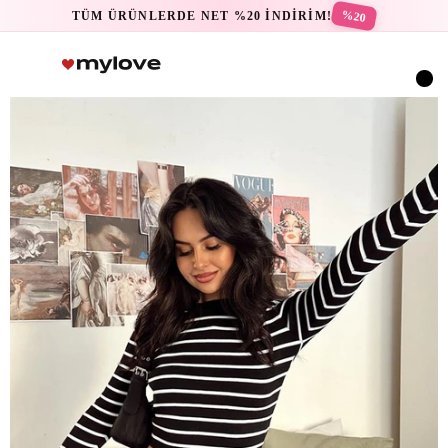
%20
TÜM ÜRÜNLERDE NET %20 İNDİRİM!