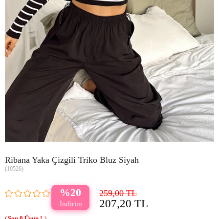
Ribana Yaka Çizgili Triko Bluz Siyah
(10526)
20
259,00 TL
207,20 TL
0