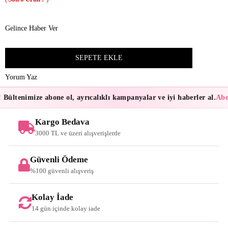
Gelince Haber Ver
Yorum Yaz
Bültenimize abone ol, ayrıcalıklı kampanyalar ve iyi haberler al.
Abon
Kargo Bedava
3000 TL ve üzeri alışverişlerde
Güvenli Ödeme
%100 güvenli alışveriş
Kolay İade
14 gün içinde kolay iade