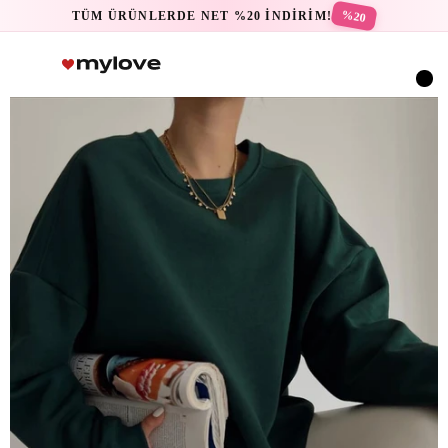
%20
TÜM ÜRÜNLERDE NET %20 İNDİRİM!