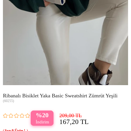
Ribanalı Bisiklet Yaka Basic Sweatshirt Zümrüt Yeşili
(60255)
20
209,00 TL
167,20 TL
0