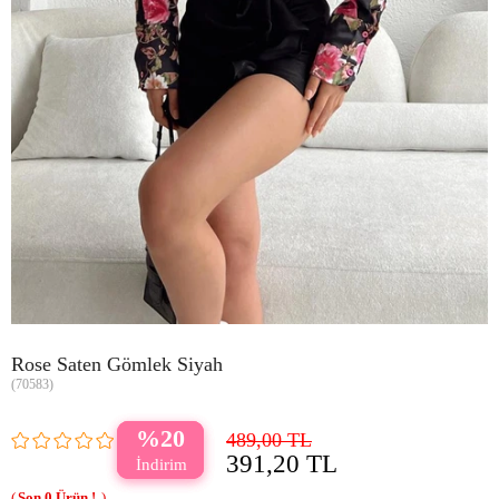
Rose Saten Gömlek Siyah
(70583)
20
489,00 TL
391,20 TL
0