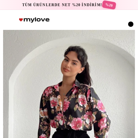
%20
TÜM ÜRÜNLERDE NET %20 İNDİRİM!