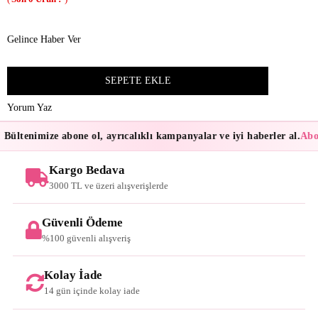
Gelince Haber Ver
Yorum Yaz
Bültenimize abone ol, ayrıcalıklı kampanyalar ve iyi haberler al.
Abon
Kargo Bedava
3000 TL ve üzeri alışverişlerde
Güvenli Ödeme
%100 güvenli alışveriş
Kolay İade
14 gün içinde kolay iade