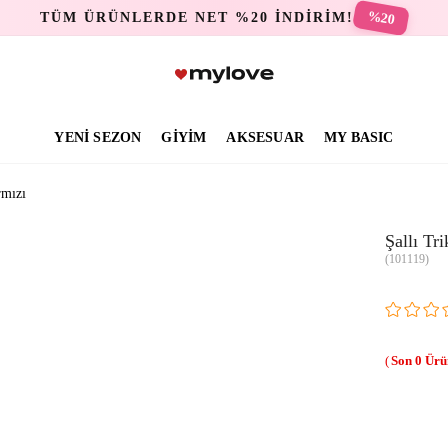
%20
TÜM ÜRÜNLERDE NET %20 İNDİRİM!
YENİ SEZON
GİYİM
AKSESUAR
MY BASIC
rmızı
Şallı Tr
(101119)
0