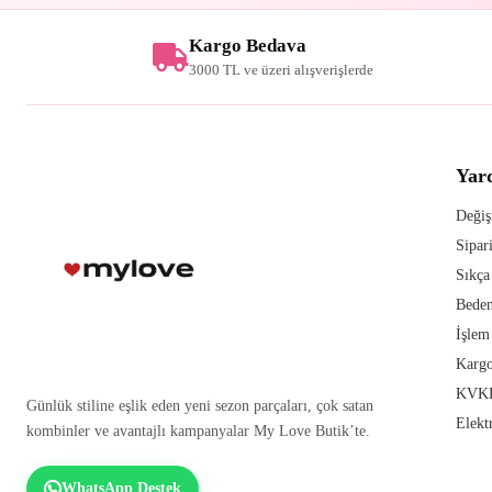
Kargo Bedava
3000 TL ve üzeri alışverişlerde
Yar
Değiş
Sipar
Sıkça
Beden
İşlem
Kargo
KVKK
Günlük stiline eşlik eden yeni sezon parçaları, çok satan
Elekt
kombinler ve avantajlı kampanyalar My Love Butik’te.
WhatsApp Destek