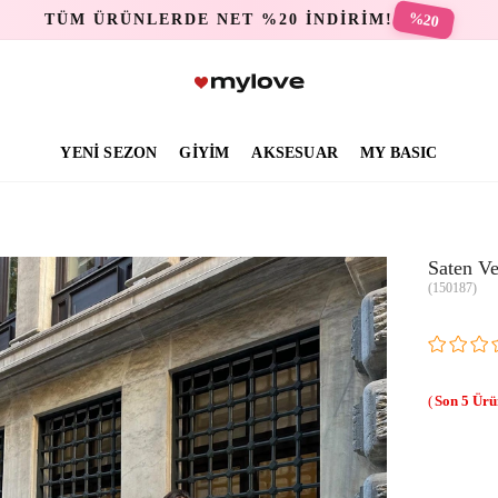
%20
TÜM ÜRÜNLERDE NET %20 İNDİRİM!
YENİ SEZON
GİYİM
AKSESUAR
MY BASIC
Saten Ve
(150187)
5