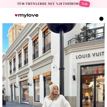
%20
TÜM ÜRÜNLERDE NET %20 İNDİRİM!