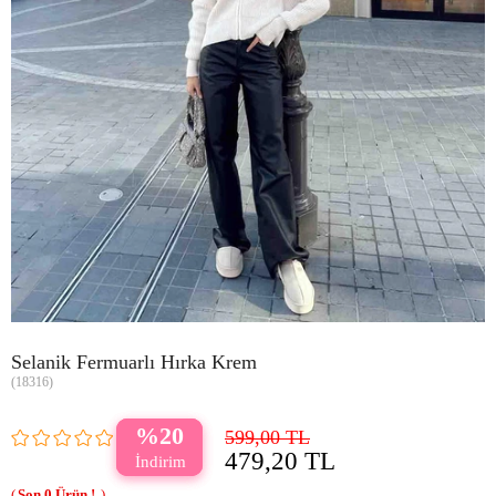
Selanik Fermuarlı Hırka Krem
(18316)
20
599,00 TL
479,20 TL
0