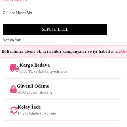
Gelince Haber Ver
Yorum Yaz
Bültenimize abone ol, ayrıcalıklı kampanyalar ve iyi haberler al.
Abon
Kargo Bedava
3000 TL ve üzeri alışverişlerde
Güvenli Ödeme
%100 güvenli alışveriş
Kolay İade
14 gün içinde kolay iade