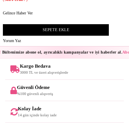
Gelince Haber Ver
Yorum Yaz
Bültenimize abone ol, ayrıcalıklı kampanyalar ve iyi haberler al.
Abon
Kargo Bedava
3000 TL ve üzeri alışverişlerde
Güvenli Ödeme
%100 güvenli alışveriş
Kolay İade
14 gün içinde kolay iade