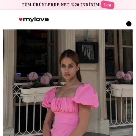
%20
TÜM ÜRÜNLERDE NET %20 İNDİRİM!