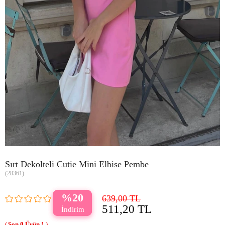
Sırt Dekolteli Cutie Mini Elbise Pembe
(28361)
20
639,00 TL
511,20 TL
0