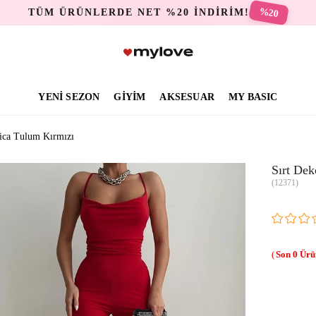
%20
TÜM ÜRÜNLERDE NET %20 İNDİRİM!
YENİ SEZON
GİYİM
AKSESUAR
MY BASIC
ssica Tulum Kırmızı
Sırt Dek
(12371)
0