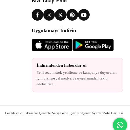
Bizi Takip Edin
Uygulamayı İndirin
İndirimlerden haberdar ol
Yeni sezon, stok yenileme ve kampanya duyuruları
için bizi sosyal medya ve uygulamadan takip
edebilirsin.
Gizlilik Politikası ve Çerezler
Satış Genel Şartları
Çerez Ayarları
Site Haritası