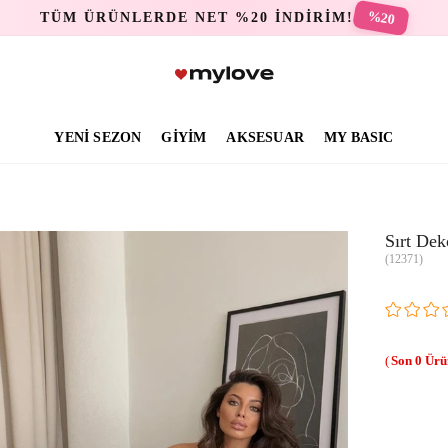
%20
TÜM ÜRÜNLERDE NET %20 İNDİRİM!
YENİ SEZON
GİYİM
AKSESUAR
MY BASIC
Sırt Dek
(12371)
0