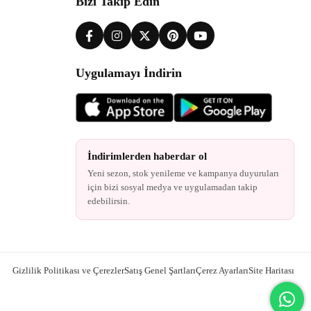
Bizi Takip Edin
Uygulamayı İndirin
İndirimlerden haberdar ol
Yeni sezon, stok yenileme ve kampanya duyuruları
için bizi sosyal medya ve uygulamadan takip
edebilirsin.
Gizlilik Politikası ve Çerezler
Satış Genel Şartları
Çerez Ayarları
Site Haritası