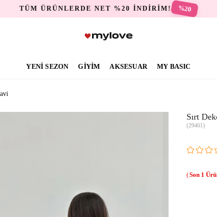
%20
TÜM ÜRÜNLERDE NET %20 İNDİRİM!
YENİ SEZON
GİYİM
AKSESUAR
MY BASIC
avi
Sırt Dek
(29461)
1