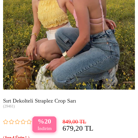
Sırt Dekolteli Straplez Crop Sarı
(29461)
20
849,00 TL
679,20 TL
4