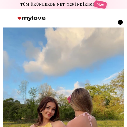
%20
TÜM ÜRÜNLERDE NET %20 İNDİRİM!