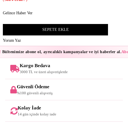
Gelince Haber Ver
Yorum Yaz
Bültenimize abone ol, ayrıcalıklı kampanyalar ve iyi haberler al.
Abon
Kargo Bedava
3000 TL ve üzeri alışverişlerde
Güvenli Ödeme
%100 güvenli alışveriş
Kolay İade
14 gün içinde kolay iade