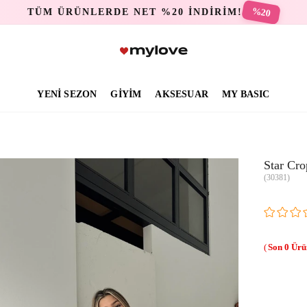
%20
TÜM ÜRÜNLERDE NET %20 İNDİRİM!
YENİ SEZON
GİYİM
AKSESUAR
MY BASIC
Star Cro
(30381)
0