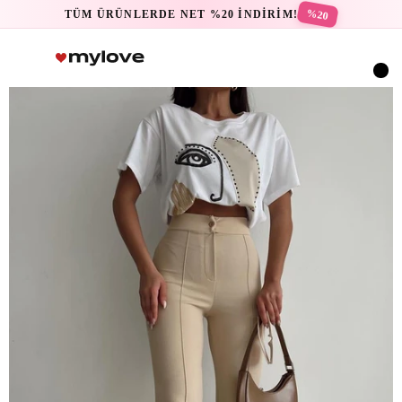
%20
TÜM ÜRÜNLERDE NET %20 İNDİRİM!