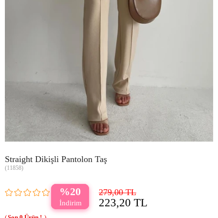
Straight Dikişli Pantolon Taş
(11858)
20
279,00 TL
223,20 TL
0