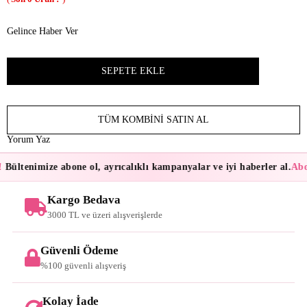
Gelince Haber Ver
TÜM KOMBINI SATIN AL
Yorum Yaz
Bültenimize abone ol, ayrıcalıklı kampanyalar ve iyi haberler al.
Abon
Kargo Bedava
3000 TL ve üzeri alışverişlerde
Güvenli Ödeme
%100 güvenli alışveriş
Kolay İade