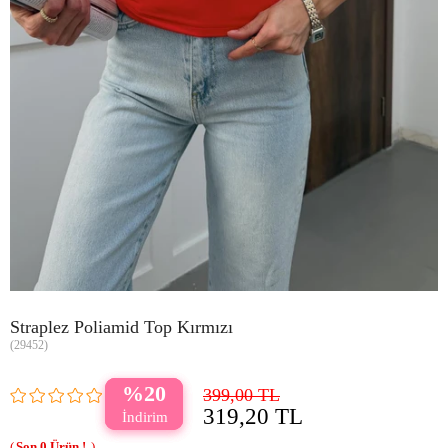
Straplez Poliamid Top Kırmızı
(29452)
20
399,00 TL
319,20 TL
0