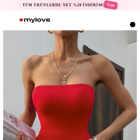
%20
TÜM ÜRÜNLERDE NET %20 İNDİRİM!