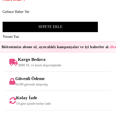
Gelince Haber Ver
Yorum Yaz
Bültenimize abone ol, ayrıcalıklı kampanyalar ve iyi haberler al.
Abon
Kargo Bedava
3000 TL ve üzeri alışverişlerde
Güvenli Ödeme
%100 güvenli alışveriş
Kolay İade
14 gün içinde kolay iade