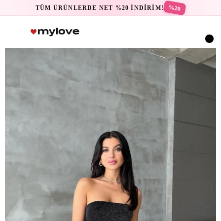
%20
TÜM ÜRÜNLERDE NET %20 İNDİRİM!