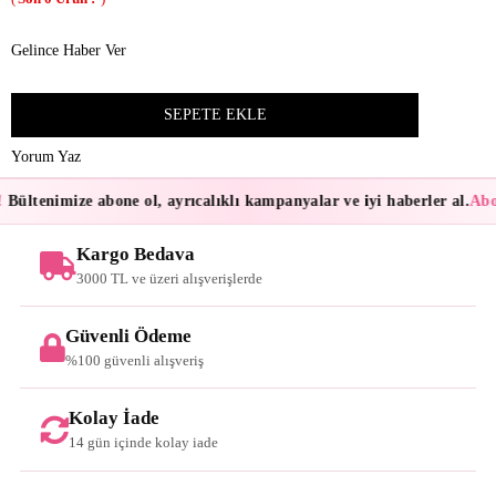
Gelince Haber Ver
Yorum Yaz
Bültenimize abone ol, ayrıcalıklı kampanyalar ve iyi haberler al.
Abon
Kargo Bedava
3000 TL ve üzeri alışverişlerde
Güvenli Ödeme
%100 güvenli alışveriş
Kolay İade
14 gün içinde kolay iade