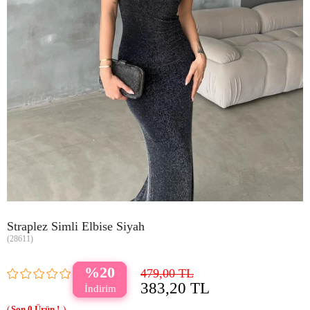
Straplez Simli Elbise Siyah
(28611)
20
479,00 TL
383,20 TL
0