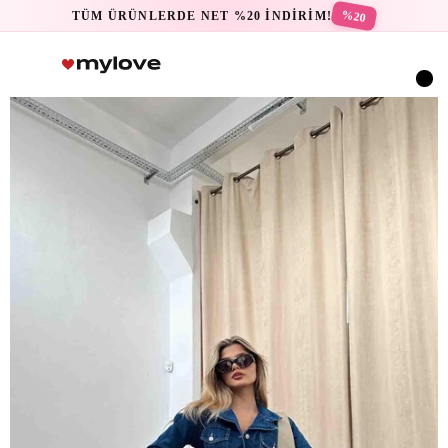
%20
TÜM ÜRÜNLERDE NET %20 İNDİRİM!