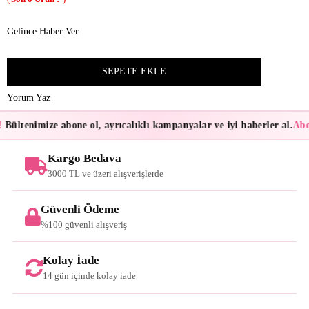
Gelince Haber Ver
Yorum Yaz
Bültenimize abone ol, ayrıcalıklı kampanyalar ve iyi haberler al.
Abon
Kargo Bedava
3000 TL ve üzeri alışverişlerde
Güvenli Ödeme
%100 güvenli alışveriş
Kolay İade
14 gün içinde kolay iade