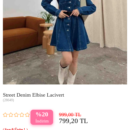
Street Denim Elbise Lacivert
(28649)
20
999,00 TL
799,20 TL
0