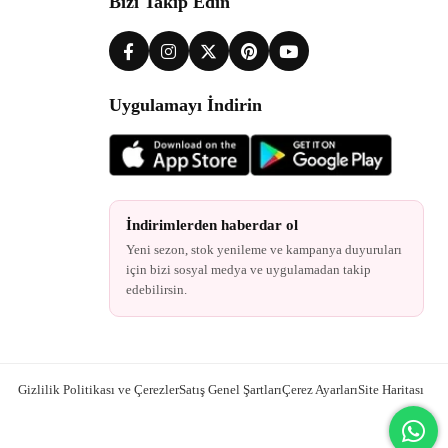
Bizi Takip Edin
Uygulamayı İndirin
İndirimlerden haberdar ol
Yeni sezon, stok yenileme ve kampanya duyuruları
için bizi sosyal medya ve uygulamadan takip
edebilirsin.
Gizlilik Politikası ve Çerezler
Satış Genel Şartları
Çerez Ayarları
Site Haritası