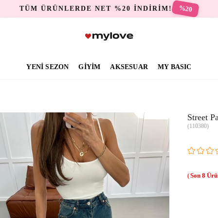
%20
TÜM ÜRÜNLERDE NET %20 İNDİRİM!
YENİ SEZON
GİYİM
AKSESUAR
MY BASIC
Street P
(110380)
8