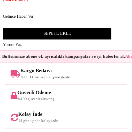
Gelince Haber Ver
Yorum Yaz
Bültenimize abone ol, ayrıcalıklı kampanyalar ve iyi haberler al.
Abon
Kargo Bedava
3000 TL ve üzeri alışverişlerde
Güvenli Ödeme
%100 güvenli alışveriş
Kolay İade
14 gün içinde kolay iade