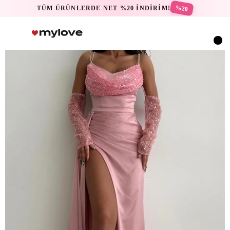
%20
TÜM ÜRÜNLERDE NET %20 İNDİRİM!