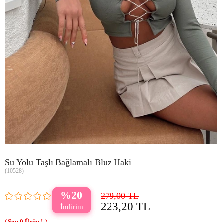
Su Yolu Taşlı Bağlamalı Bluz Haki
(10528)
20
279,00 TL
223,20 TL
0