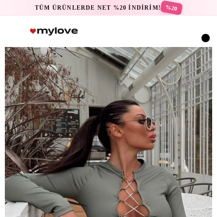
%20
TÜM ÜRÜNLERDE NET %20 İNDİRİM!