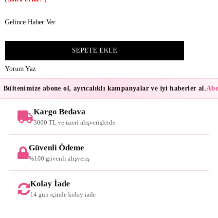
Gelince Haber Ver
Yorum Yaz
Bültenimize abone ol, ayrıcalıklı kampanyalar ve iyi haberler al.
Abon
Kargo Bedava
3000 TL ve üzeri alışverişlerde
Güvenli Ödeme
%100 güvenli alışveriş
Kolay İade
14 gün içinde kolay iade