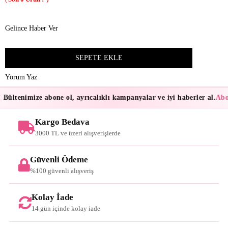
Gelince Haber Ver
Yorum Yaz
Bültenimize abone ol, ayrıcalıklı kampanyalar ve iyi haberler al.
Abon
Kargo Bedava
3000 TL ve üzeri alışverişlerde
Güvenli Ödeme
%100 güvenli alışveriş
Kolay İade
14 gün içinde kolay iade