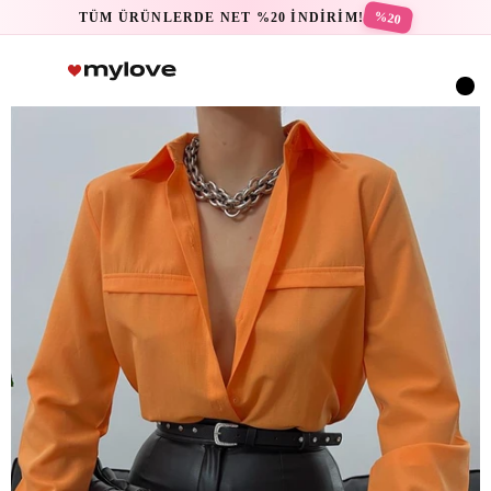
%20
TÜM ÜRÜNLERDE NET %20 İNDİRİM!