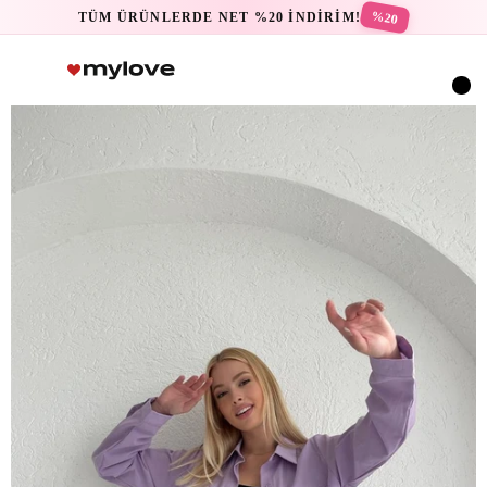
%20
TÜM ÜRÜNLERDE NET %20 İNDİRİM!