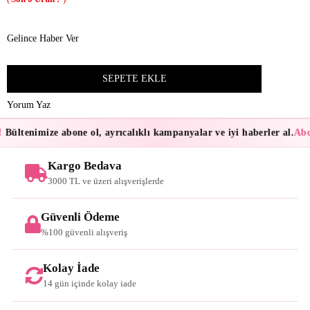
Gelince Haber Ver
Yorum Yaz
Bültenimize abone ol, ayrıcalıklı kampanyalar ve iyi haberler al.
Abon
Kargo Bedava
3000 TL ve üzeri alışverişlerde
Güvenli Ödeme
%100 güvenli alışveriş
Kolay İade
14 gün içinde kolay iade